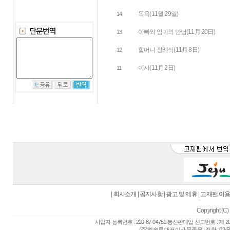
목욕(11월 29일)
14
아빠와 엄마의 만남(11月 20日)
13
할머니 장례식(11月 8日)
12
이사(11月 2日)
11
|
회사소개
|
공지사항
|
광고 및 제휴
|
고재팬 이
Copyright (C) 
사업자 등록번호 : 220-87-04751 통신판매업 신고번호 : 제 
(주)엘솔루 대표이사 문종욱 | 전화 : 02-557-6