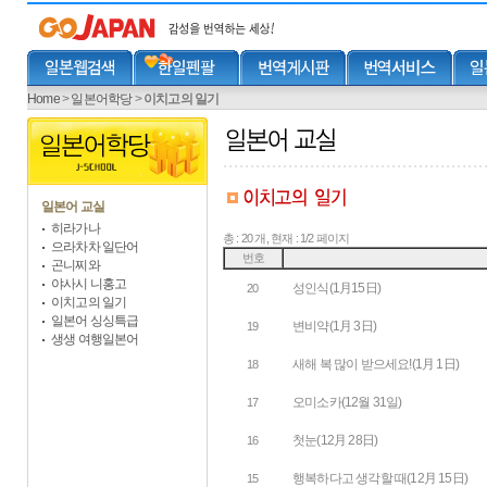
Home
>
일본어학당
>
이치고의 일기
일본어 교실
히라가나
총 : 20 개, 현재 : 1/2 페이지
으라차차 일단어
번호
곤니찌와
야사시 니홍고
성인식(1月15日)
20
이치고의 일기
일본어 싱싱특급
변비약(1月 3日)
19
생생 여행일본어
새해 복 많이 받으세요!(1月 1日)
18
오미소카(12월 31일)
17
첫눈(12月 28日)
16
행복하다고 생각할 때(12月 15日)
15