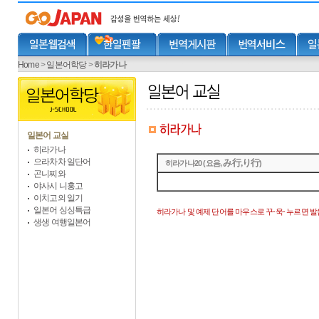
Home
>
일본어학당
>
히라가나
일본어 교실
히라가나
으라차차 일단어
み行,り行
히라가나20 (요음,
)
곤니찌와
야사시 니홍고
이치고의 일기
일본어 싱싱특급
히라가나 및 예제 단어를 마우스로 꾸-욱- 누르면 발
생생 여행일본어