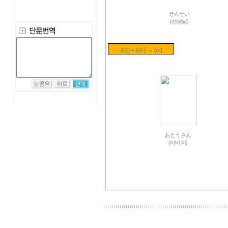
せんせい
(선생님)
お단 + お/う → [o:]
おとうさん
(아버지)