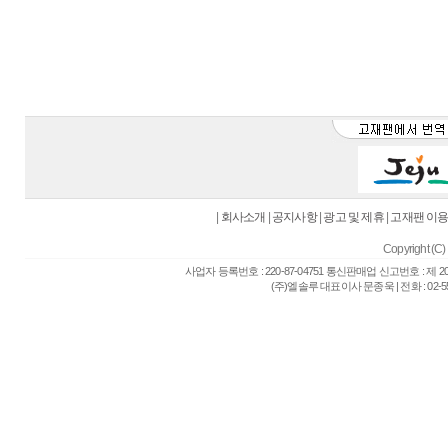
|
회사소개
|
공지사항
|
광고 및 제휴
|
고재팬 이
Copyright (C) 
사업자 등록번호 : 220-87-04751 통신판매업 신고번호 : 제 
(주)엘솔루 대표이사 문종욱 | 전화 : 02-557-6