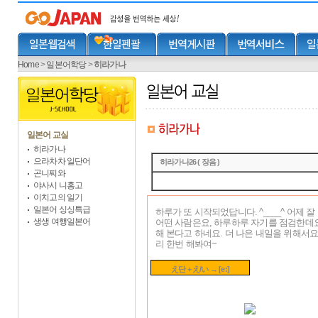
Home
>
일본어학당
>
히라가나
일본어 교실
히라가나
으라차차 일단어
히라가나26 ( 장음 )
곤니찌와
야사시 니홍고
이치고의 일기
일본어 싱싱특급
하루가 또 시작되었답니다. ^____^ 어제 
생생 여행일본어
어떤 사람은요, 하루하루 자기를 점검한데요
해 본다고 하네요. 더 나은 내일을 위해서요
리 한번 해봐여~
え단 + え/い → [e:]