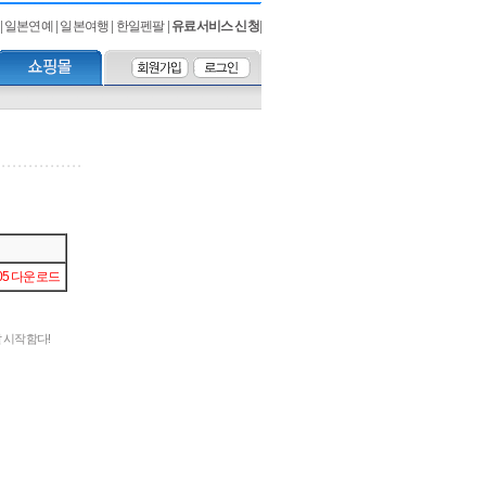
|
일본연예
|
일본여행
|
한일펜팔
|
유료서비스 신청
|
805 다운로드
말 시작함다!