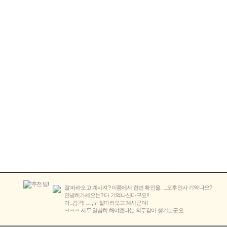
잘 따라오고 계시져? 이쯤에서 한번 확인을......오후인사 기억나요?
안녕히가세요는? 다 기억나신다구요!!
아...감격! ㅡ.,ㅜ 잘따라오고 계시군여!
ㅋㅋㅋ 저두 열심히 해야겠다는 의무감이 생기는군요.