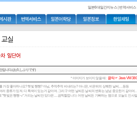
일본6대일간지뉴스
|
번역서비스
만입니다.(お久しぶりです)
클릭☞ Java VM 3
* 이미지가 보이지 않을 때 :
 가장 좋아하나요? 햇빛 쨍쨍? 아님, 추적추적 비내리는? 아니믄, 비온뒤의 상퀘한 날씨......등등
여러 종류가 있져. 다 특색이 있는거 같아여. 그리구 어떤 날씨든 날씨의 변화는 넘넘 중요한거 같아여...
"햇빛은 쨍쨍~♪" 거리는 날씨만 있다믄......끔찍할껍니다. 어떤 날씨든 기뻐하는 맴으로 오늘도 인사