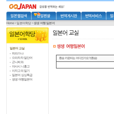
Home
>
일본어학당
>
생생 여행 일본어
일본어 교실
히라가나
으라차차 일단어
환승 카운터는 어디인가요?(환승)
곤니찌와
야사시 니홍고
이치고의 일기
일본어 싱싱특급
생생 여행일본어