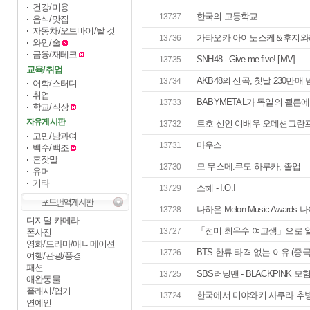
건강/미용
한국의 고등학교
13737
음식/맛집
자동차/오토바이/탈 것
가타오카 아이노스케＆후지와
13736
와인/술
금융/재테크
SNH48 - Give me five! [MV]
13735
교육/취업
AKB48의 신곡, 첫날 230만매 넘어
13734
어학/스터디
취업
BABYMETAL가 독일의 쾰른에서
13733
학교/직장
자유게시판
토호 신인 여배우 오데션그란
13732
고민/남과여
마우스
13731
백수/백조
혼잣말
모 무스메.쿠도 하루카, 졸업
13730
유머
기타
소혜 - I.O.I
13729
나하은 Melon Music Awards
13728
디지털 카메라
「전미 최우수 여고생」으로 
13727
폰사진
영화/드라마/애니메이션
BTS 한류 타격 없는 이유 (중국
13726
여행/관광/풍경
패션
SBS러닝맨 - BLACKPINK 모험
13725
애완동물
플래시/엽기
한국에서 미야와키 사쿠라 추
13724
연예인