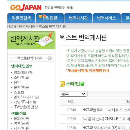
Home
>
번역게시판
>
텍스트 번역 게시판
취지에 어긋나거나, 불량한 표현이 있는 글들
•
지적재산권을 포함한 타인의 권리를 침해한 
•
모든 이미지,동영상 기타 게시물에 대한 책
•
검색시 제외 닉네임은 최대 4개까지 가능하며
엔터테인먼트
•
* 게시글 삭제 및 이용제한 안내
영화/드라마
스타/인물
음악
스타/인물
문학/학문
스포츠
만화/애니메이션
NO.
Titl
게임/IT·디지털
TV방송/동영상
HKT48봄투어 「사시코·드·소레이유
13740
생활/정보
문화/전통
[나 혼자 산다] CNBLUE 드러
13739
여행/관광
HKT48 모리야스씨(18) 피아
시사/이슈
13738