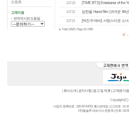
스포츠
[TIME BTS] Entertainer of the
13723
임한올 Hanol Rim (귀여운 94년
13722
고객지원
번역게시판 도움말
[박진우-에바] 사랑스러운 소녀
13721
Total 13920, Page 10 / 696
▶
..
|
회사소개
|
공지사항
|
광고 및 제휴
|
고재팬 이
Copyright (C) 
사업자 등록번호 : 220-87-04751 통신판매업 신고번호 : 제 
(주)엘솔루 대표이사 문종욱 | 전화 : 02-557-6