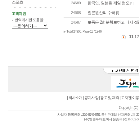
스포츠
한국인, 일본을 제일 혐오
24689
[1]
일본원산의 수국
24688
[1]
고객지원
번역게시판 도움말
보통은 2회분확보하고 나서 접
24687
Total 24906, Page 11 / 1246
▶
11
12
...
|
회사소개
|
공지사항
|
광고 및 제휴
|
고재팬 이
Copyright (C) 
사업자 등록번호 : 220-87-04751 통신판매업 신고번호 : 제 
(주)엘솔루 대표이사 문종욱 | 전화 : 02-557-6