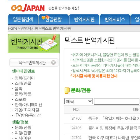
Home
>
번역게시판
>
텍스트 번역 게시판
취지에 어긋나거나, 불량한 표현이 있는 글들
•
지적재산권을 포함한 타인의 권리를 침해한 
•
모든 이미지,동영상 기타 게시물에 대한 책
•
검색시 제외 닉네임은 최대 4개까지 가능하며
엔터테인먼트
•
* 게시글 삭제 및 이용제한 안내
영화/드라마
스타/인물
음악
문화/전통
문학/학문
스포츠
만화/애니메이션
NO.
Title
게임/IT·디지털
TV방송/동영상
중국인 「욱일기에는 호감을 
24706
생활/정보
문화/전통
클라이밍 회장에 욱일기!한국 국
24705
여행/관광
한국 야구 대표가 나타낸 무언의
시사/이슈
24704