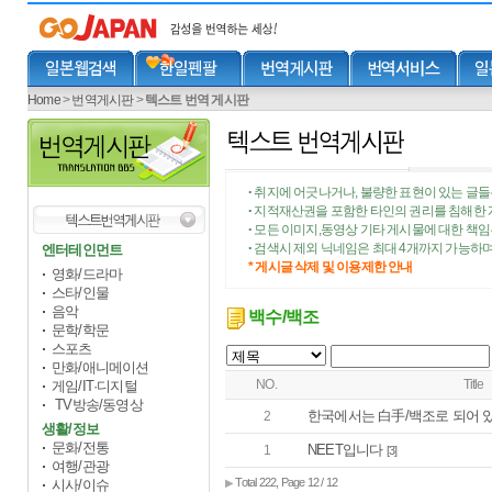
Home
>
번역게시판
>
텍스트 번역 게시판
취지에 어긋나거나, 불량한 표현이 있는 글들
•
지적재산권을 포함한 타인의 권리를 침해한 
•
모든 이미지,동영상 기타 게시물에 대한 책
•
검색시 제외 닉네임은 최대 4개까지 가능하며
엔터테인먼트
•
* 게시글 삭제 및 이용제한 안내
영화/드라마
스타/인물
음악
백수/백조
문학/학문
스포츠
만화/애니메이션
NO.
Title
게임/IT·디지털
TV방송/동영상
한국에서는 白手/백조로 되어 
2
생활/정보
문화/전통
NEET입니다
1
[3]
여행/관광
Total 222, Page 12 / 12
시사/이슈
▶