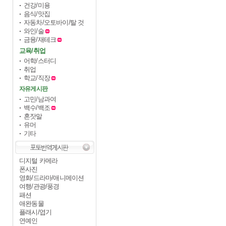
건강/미용
음식/맛집
자동차/오토바이/탈 것
와인/술
금융/재테크
교육/취업
어학/스터디
취업
학교/직장
자유게시판
고민/남과여
백수/백조
혼잣말
유머
기타
디지털 카메라
폰사진
영화/드라마/애니메이션
여행/관광/풍경
패션
애완동물
플래시/엽기
연예인