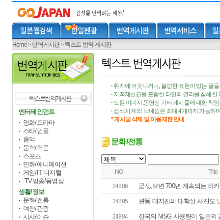
Home
>
번역게시판
>
텍스트 번역 게시판
취지에 어긋나거나, 불량한 표현이 있는 글들
•
지적재산권을 포함한 타인의 권리를 침해한 
•
모든 이미지,동영상 기타 게시물에 대한 책
•
검색시 제외 닉네임은 최대 4개까지 가능하며
엔터테인먼트
•
* 게시글 삭제 및 이용제한 안내
영화/드라마
스타/인물
음악
문화/전통
문학/학문
스포츠
만화/애니메이션
NO.
Title
게임/IT·디지털
TV방송/동영상
곧 있으면 700년 계속되는 하카
24886
생활/정보
문화/전통
관동 대지진의 대학살 사진도
24885
여행/관광
한국의 MSG 사용량이 일본의 
시사/이슈
24884