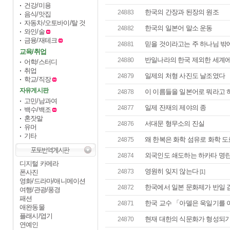
건강/미용
한국의 간장과 된장의 원조
24883
음식/맛집
자동차/오토바이/탈 것
한국의 일본어 말소 운동
24882
와인/술
금융/재테크
믿을 것이라고는 주 하나님 밖
24881
교육/취업
반일나라의 한국 제외한 세계
24880
어학/스터디
취업
일제의 처형 사진도 날조였다
24879
학교/직장
자유게시판
이 이름들을 일본어로 뭐라고 
24878
고민/남과여
일제 잔재의 제야의 종
24877
백수/백조
혼잣말
서대문 형무소의 진실
24876
유머
기타
왜 한복은 화학 섬유로 화학 도
24875
외국인도 쇄도하는 하카타 명
24874
디지털 카메라
영원히 잊지 않는다
24873
폰사진
[1]
영화/드라마/애니메이션
한국에서 일본 문화제가 반일 
24872
여행/관광/풍경
패션
한국 교수 「아델은 욱일기를 아
24871
애완동물
플래시/엽기
현재 대한의 식문화가 형성되기까
24870
연예인