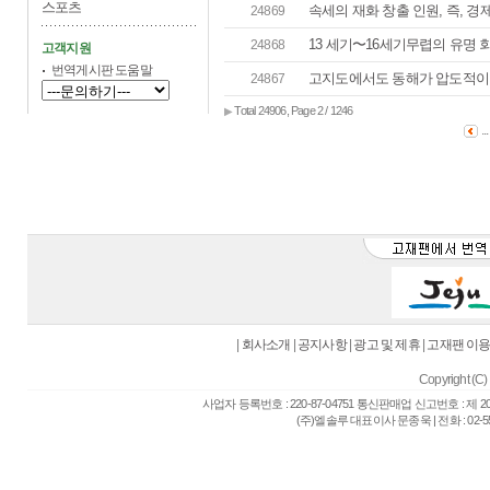
스포츠
속세의 재화 창출 인원, 즉, 경제
24869
13 세기〜16세기무렵의 유명 
24868
고객지원
번역게시판 도움말
고지도에서도 동해가 압도적
24867
Total 24906, Page 2 / 1246
▶
..
|
회사소개
|
공지사항
|
광고 및 제휴
|
고재팬 이
Copyright (C) 
사업자 등록번호 : 220-87-04751 통신판매업 신고번호 : 제 
(주)엘솔루 대표이사 문종욱 | 전화 : 02-557-6