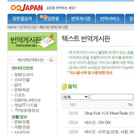
Home
>
번역게시판
>
텍스트 번역 게시판
취지에 어긋나거나, 불량한 표현이 있는 글들
•
지적재산권을 포함한 타인의 권리를 침해한 
•
모든 이미지,동영상 기타 게시물에 대한 책
•
검색시 제외 닉네임은 최대 4개까지 가능하며
엔터테인먼트
•
* 게시글 삭제 및 이용제한 안내
영화/드라마
스타/인물
음악
음악
문학/학문
스포츠
만화/애니메이션
NO.
Title
게임/IT·디지털
TV방송/동영상
Stray Kids 미국 iHeart Radio
22125
생활/정보
문화/전통
베리굿 - Oh! Oh!
22124
여행/관광
베리굿 - 비주얼 (조현, 세형, 태
시사/이슈
22123