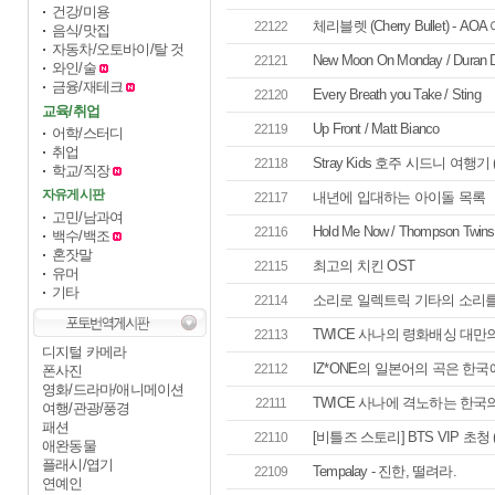
건강/미용
체리블렛 (Cherry Bullet) - AO
22122
음식/맛집
자동차/오토바이/탈 것
New Moon On Monday / Duran 
22121
와인/술
금융/재테크
Every Breath you Take / Sting
22120
교육/취업
Up Front / Matt Bianco
22119
어학/스터디
취업
Stray Kids 호주 시드니 여행기
22118
학교/직장
자유게시판
내년에 입대하는 아이돌 목록
22117
고민/남과여
Hold Me Now / Thompson Twins
22116
백수/백조
혼잣말
최고의 치킨 OST
22115
유머
기타
소리로 일렉트릭 기타의 소리를 
22114
TWICE 사나의 령화배싱 대만
22113
디지털 카메라
IZ*ONE의 일본어의 곡은 한
22112
폰사진
영화/드라마/애니메이션
TWICE 사나에 격노하는 한국
22111
여행/관광/풍경
패션
[비틀즈 스토리] BTS VIP 초청 (B
22110
애완동물
플래시/엽기
Tempalay - 진한, 떨려라.
22109
연예인