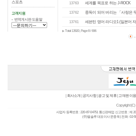
스포츠
세계를 목표로 하는 J-ROCK
13763
중독이 되어 버리는 「사랑은 
13762
고객지원
번역게시판 도움말
세븐틴 영어 라디오1 (일본어 자
13761
Total 13920, Page 8 / 696
▶
..
|
회사소개
|
공지사항
|
광고 및 제휴
|
고재팬 이
Copyright (C) 
사업자 등록번호 : 220-87-04751 통신판매업 신고번호 : 제 
(주)엘솔루 대표이사 문종욱 | 전화 : 02-557-6