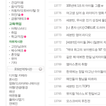
건강/미용
100년에 1조의 아이돌 그룹 w
13777
음식/맛집
자동차/오토바이/탈 것
여고생 싱어 송 라이터가 영화 
13776
와인/술
금융/재테크
세븐틴, 무서운 인기 성장세 돌입 
13775
교육/취업
[나 혼자 산다] CNBLUE 드러
13774
어학/스터디
취업
세븐틴 영어 라디오
13773
학교/직장
자유게시판
[세븐틴] 아이돌 24시 (일본어 자
13772
고민/남과여
"역대 최고의 보이밴드송 50" 
13771
백수/백조
혼잣말
같은 해 데뷔한 한일 남자아이
13770
유머
기타
엠마스톤의 취향
13769
한국에는 정말 타고난 아이돌이
13768
디지털 카메라
왜인들아 형님을 따르라.
13767
폰사진
영화/드라마/애니메이션
세븐틴 인기 TOP3
13766
여행/관광/풍경
패션
뮤지컬 '데스노트' 한일비교
13765
애완동물
플래시/엽기
모스크바의 푸친전
13764
연예인