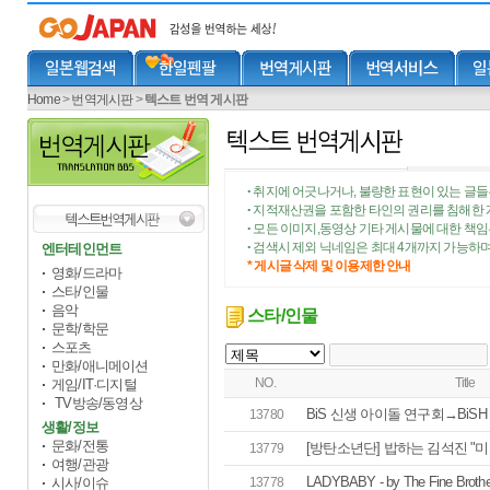
Home
>
번역게시판
>
텍스트 번역 게시판
취지에 어긋나거나, 불량한 표현이 있는 글들
•
지적재산권을 포함한 타인의 권리를 침해한 
•
모든 이미지,동영상 기타 게시물에 대한 책
•
검색시 제외 닉네임은 최대 4개까지 가능하며
엔터테인먼트
•
* 게시글 삭제 및 이용제한 안내
영화/드라마
스타/인물
음악
스타/인물
문학/학문
스포츠
만화/애니메이션
NO.
Title
게임/IT·디지털
TV방송/동영상
BiS 신생 아이돌 연구회→BiS
13780
생활/정보
문화/전통
[방탄소년단] 밥하는 김석진 "미
13779
여행/관광
LADYBABY - by The Fine Brothe
시사/이슈
13778