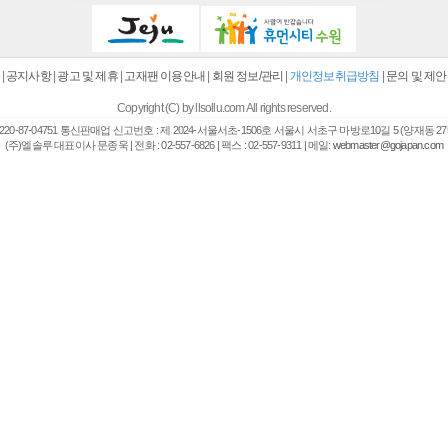
|
공지사항
|
광고 및 제휴
|
고재팬 이용안내
|
회원 정보/관리
|
개인정보취급방침
|
문의 및 제안
Copyright (C) by llsollu.com All rights reserved.
20-87-04751 통신판매업 신고번호 : 제 2024-서울서초-1506호 서울시 서초구 마방로10길 5 (양재동 27
(주)엘솔루 대표이사 문종욱 | 전화 : 02-557-6826 | 팩스 : 02-557-9311 | 메일:
webmaster@gojapan.com