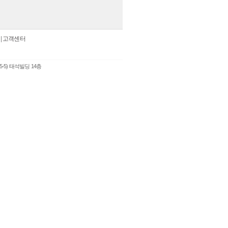
|
고객센터
5-5) 태석빌딩 14층