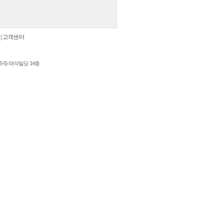
|
고객센터
5-5) 태석빌딩 14층