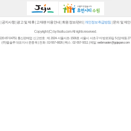
|
공지사항
|
광고 및 제휴
|
고재팬 이용안내
|
회원 정보/관리
|
개인정보취급방침
|
문의 및 제안
Copyright (C) by llsollu.com All rights reserved.
20-87-04751 통신판매업 신고번호 : 제 2024-서울서초-1506호 서울시 서초구 마방로10길 5 (양재동 27
(주)엘솔루 대표이사 문종욱 | 전화 : 02-557-6826 | 팩스 : 02-557-9311 | 메일:
webmaster@gojapan.com