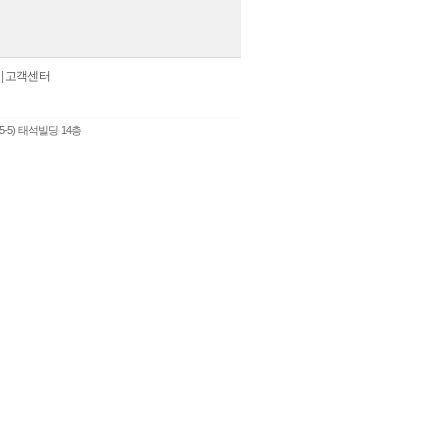
|
고객센터
5-5) 태석빌딩 14층