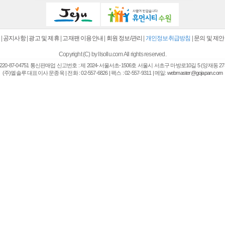
|
공지사항
|
광고 및 제휴
|
고재팬 이용안내
|
회원 정보/관리
|
개인정보취급방침
|
문의 및 제안
Copyright (C) by llsollu.com All rights reserved.
20-87-04751 통신판매업 신고번호 : 제 2024-서울서초-1506호 서울시 서초구 마방로10길 5 (양재동 27
(주)엘솔루 대표이사 문종욱 | 전화 : 02-557-6826 | 팩스 : 02-557-9311 | 메일:
webmaster@gojapan.com