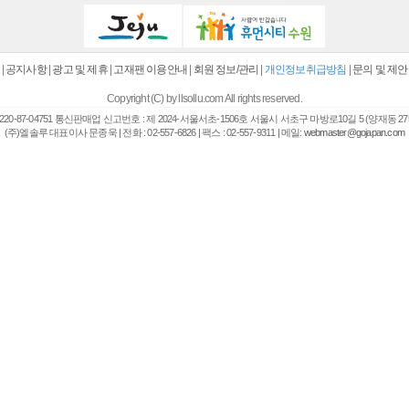
|
공지사항
|
광고 및 제휴
|
고재팬 이용안내
|
회원 정보/관리
|
개인정보취급방침
|
문의 및 제안
Copyright (C) by llsollu.com All rights reserved.
20-87-04751 통신판매업 신고번호 : 제 2024-서울서초-1506호 서울시 서초구 마방로10길 5 (양재동 27
(주)엘솔루 대표이사 문종욱 | 전화 : 02-557-6826 | 팩스 : 02-557-9311 | 메일:
webmaster@gojapan.com