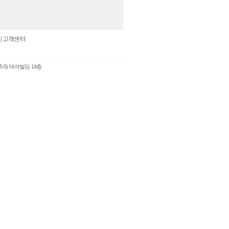
|
고객센터
5-5) 태석빌딩 14층