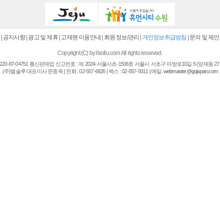
|
공지사항
|
광고 및 제휴
|
고재팬 이용안내
|
회원 정보/관리
|
개인정보취급방침
|
문의 및 제안
Copyright (C) by llsollu.com All rights reserved.
20-87-04751 통신판매업 신고번호 : 제 2024-서울서초-1506호 서울시 서초구 마방로10길 5 (양재동 27
(주)엘솔루 대표이사 문종욱 | 전화 : 02-557-6826 | 팩스 : 02-557-9311 | 메일:
webmaster@gojapan.com