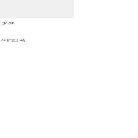
|
고객센터
5-5) 태석빌딩 14층