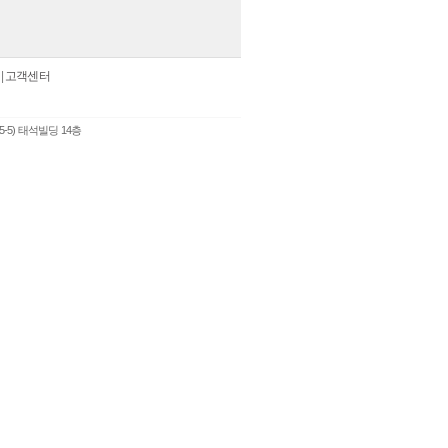
|
고객센터
5-5) 태석빌딩 14층