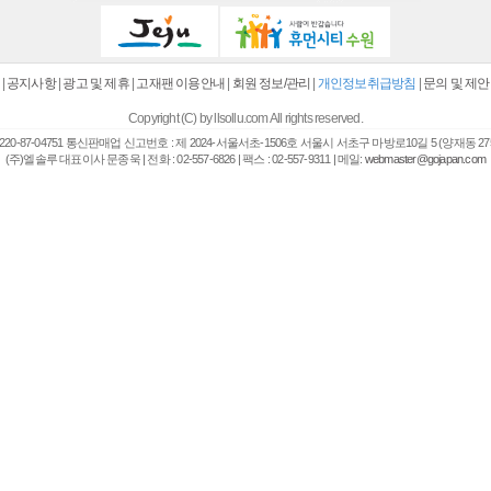
|
공지사항
|
광고 및 제휴
|
고재팬 이용안내
|
회원 정보/관리
|
개인정보취급방침
|
문의 및 제안
Copyright (C) by llsollu.com All rights reserved.
20-87-04751 통신판매업 신고번호 : 제 2024-서울서초-1506호 서울시 서초구 마방로10길 5 (양재동 27
(주)엘솔루 대표이사 문종욱 | 전화 : 02-557-6826 | 팩스 : 02-557-9311 | 메일:
webmaster@gojapan.com