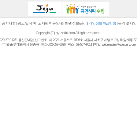
|
공지사항
|
광고 및 제휴
|
고재팬 이용안내
|
회원 정보/관리
|
개인정보취급방침
|
문의 및 제안
Copyright (C) by llsollu.com All rights reserved.
20-87-04751 통신판매업 신고번호 : 제 2024-서울서초-1506호 서울시 서초구 마방로10길 5 (양재동 27
(주)엘솔루 대표이사 문종욱 | 전화 : 02-557-6826 | 팩스 : 02-557-9311 | 메일:
webmaster@gojapan.com