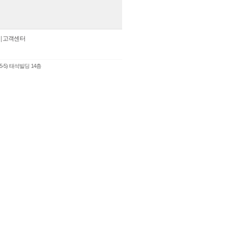
|
고객센터
5-5) 태석빌딩 14층