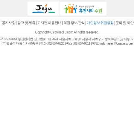
|
공지사항
|
광고 및 제휴
|
고재팬 이용안내
|
회원 정보/관리
|
개인정보취급방침
|
문의 및 제안
Copyright (C) by llsollu.com All rights reserved.
20-87-04751 통신판매업 신고번호 : 제 2024-서울서초-1506호 서울시 서초구 마방로10길 5 (양재동 27
(주)엘솔루 대표이사 문종욱 | 전화 : 02-557-6826 | 팩스 : 02-557-9311 | 메일:
webmaster@gojapan.com