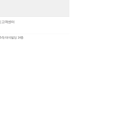
|
고객센터
5-5) 태석빌딩 14층