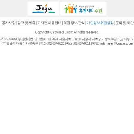
|
공지사항
|
광고 및 제휴
|
고재팬 이용안내
|
회원 정보/관리
|
개인정보취급방침
|
문의 및 제안
Copyright (C) by llsollu.com All rights reserved.
20-87-04751 통신판매업 신고번호 : 제 2024-서울서초-1506호 서울시 서초구 마방로10길 5 (양재동 27
(주)엘솔루 대표이사 문종욱 | 전화 : 02-557-6826 | 팩스 : 02-557-9311 | 메일:
webmaster@gojapan.com