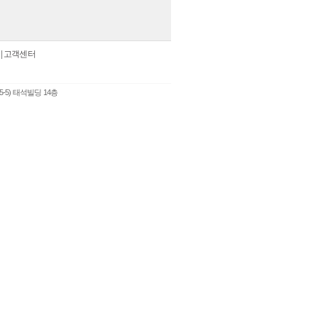
|
고객센터
5-5) 태석빌딩 14층