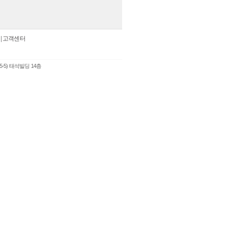
|
고객센터
5-5) 태석빌딩 14층