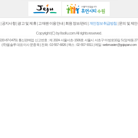
|
공지사항
|
광고 및 제휴
|
고재팬 이용안내
|
회원 정보/관리
|
개인정보취급방침
|
문의 및 제안
Copyright (C) by llsollu.com All rights reserved.
20-87-04751 통신판매업 신고번호 : 제 2024-서울서초-1506호 서울시 서초구 마방로10길 5 (양재동 27
(주)엘솔루 대표이사 문종욱 | 전화 : 02-557-6826 | 팩스 : 02-557-9311 | 메일:
webmaster@gojapan.com