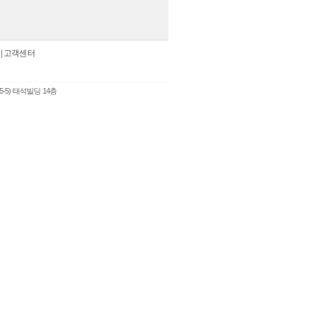
|
고객센터
5-5) 태석빌딩 14층