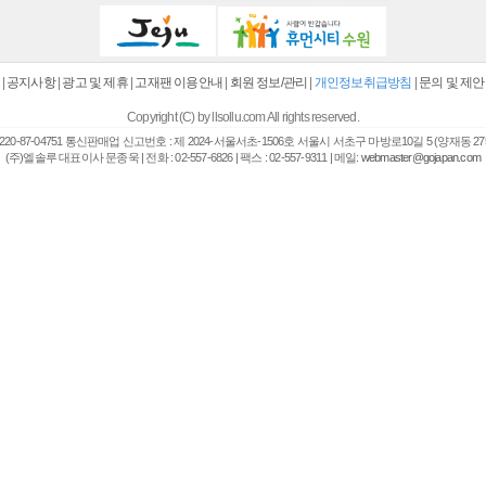
|
공지사항
|
광고 및 제휴
|
고재팬 이용안내
|
회원 정보/관리
|
개인정보취급방침
|
문의 및 제안
Copyright (C) by llsollu.com All rights reserved.
20-87-04751 통신판매업 신고번호 : 제 2024-서울서초-1506호 서울시 서초구 마방로10길 5 (양재동 27
(주)엘솔루 대표이사 문종욱 | 전화 : 02-557-6826 | 팩스 : 02-557-9311 | 메일:
webmaster@gojapan.com