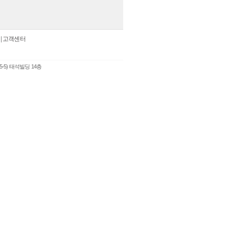
|
고객센터
5-5) 태석빌딩 14층