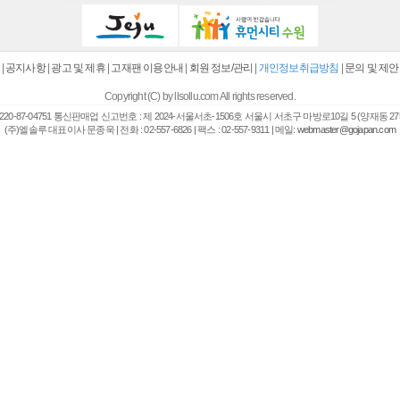
|
공지사항
|
광고 및 제휴
|
고재팬 이용안내
|
회원 정보/관리
|
개인정보취급방침
|
문의 및 제안
Copyright (C) by llsollu.com All rights reserved.
20-87-04751 통신판매업 신고번호 : 제 2024-서울서초-1506호 서울시 서초구 마방로10길 5 (양재동 27
(주)엘솔루 대표이사 문종욱 | 전화 : 02-557-6826 | 팩스 : 02-557-9311 | 메일:
webmaster@gojapan.com