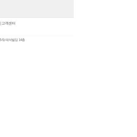
|
고객센터
5-5) 태석빌딩 14층