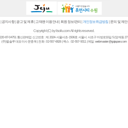
|
공지사항
|
광고 및 제휴
|
고재팬 이용안내
|
회원 정보/관리
|
개인정보취급방침
|
문의 및 제안
Copyright (C) by llsollu.com All rights reserved.
20-87-04751 통신판매업 신고번호 : 제 2024-서울서초-1506호 서울시 서초구 마방로10길 5 (양재동 27
(주)엘솔루 대표이사 문종욱 | 전화 : 02-557-6826 | 팩스 : 02-557-9311 | 메일:
webmaster@gojapan.com