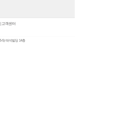
|
고객센터
5-5) 태석빌딩 14층