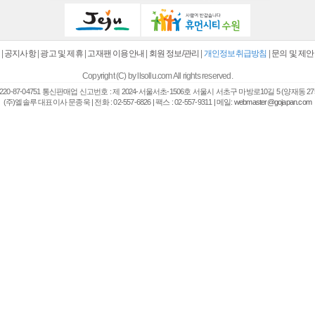
|
공지사항
|
광고 및 제휴
|
고재팬 이용안내
|
회원 정보/관리
|
개인정보취급방침
|
문의 및 제안
Copyright (C) by llsollu.com All rights reserved.
20-87-04751 통신판매업 신고번호 : 제 2024-서울서초-1506호 서울시 서초구 마방로10길 5 (양재동 27
(주)엘솔루 대표이사 문종욱 | 전화 : 02-557-6826 | 팩스 : 02-557-9311 | 메일:
webmaster@gojapan.com