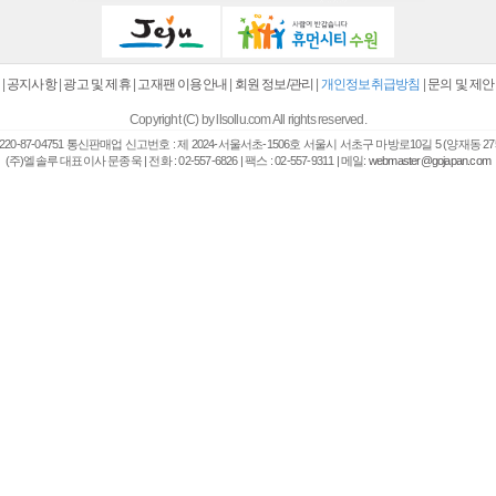
|
공지사항
|
광고 및 제휴
|
고재팬 이용안내
|
회원 정보/관리
|
개인정보취급방침
|
문의 및 제안
Copyright (C) by llsollu.com All rights reserved.
20-87-04751 통신판매업 신고번호 : 제 2024-서울서초-1506호 서울시 서초구 마방로10길 5 (양재동 27
(주)엘솔루 대표이사 문종욱 | 전화 : 02-557-6826 | 팩스 : 02-557-9311 | 메일:
webmaster@gojapan.com