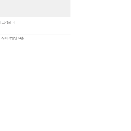
|
고객센터
5-5) 태석빌딩 14층