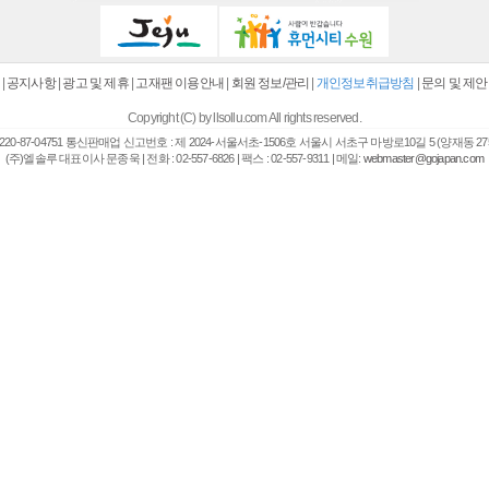
|
공지사항
|
광고 및 제휴
|
고재팬 이용안내
|
회원 정보/관리
|
개인정보취급방침
|
문의 및 제안
Copyright (C) by llsollu.com All rights reserved.
20-87-04751 통신판매업 신고번호 : 제 2024-서울서초-1506호 서울시 서초구 마방로10길 5 (양재동 27
(주)엘솔루 대표이사 문종욱 | 전화 : 02-557-6826 | 팩스 : 02-557-9311 | 메일:
webmaster@gojapan.com