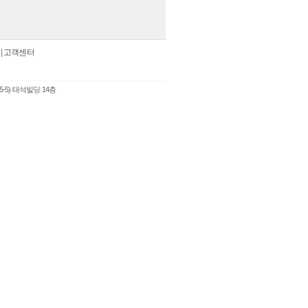
|
고객센터
5-5) 태석빌딩 14층