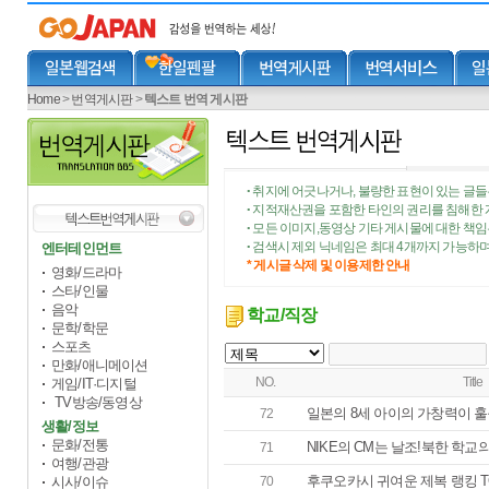
Home
>
번역게시판
>
텍스트 번역 게시판
취지에 어긋나거나, 불량한 표현이 있는 글들
•
지적재산권을 포함한 타인의 권리를 침해한 
•
모든 이미지,동영상 기타 게시물에 대한 책
•
검색시 제외 닉네임은 최대 4개까지 가능하며
엔터테인먼트
•
* 게시글 삭제 및 이용제한 안내
영화/드라마
스타/인물
음악
학교/직장
문학/학문
스포츠
만화/애니메이션
NO.
Title
게임/IT·디지털
TV방송/동영상
일본의 8세 아이의 가창력이 
72
생활/정보
문화/전통
NIKE의 CM는 날조!북한 학교
71
여행/관광
후쿠오카시 귀여운 제복 랭킹 T
시사/이슈
70