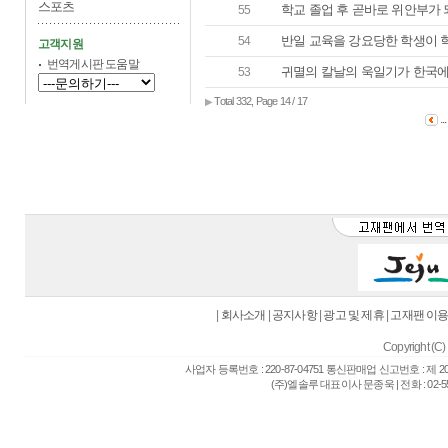
스포츠
학교 졸업 후 곧바로 위안부가 되
55
반일 교육을 강요당한 학생이 
54
고객지원
번역게시판 도움말
귀멸의 칼날의 욱일기가 한국에
53
Total 332, Page 14 / 17
▶
...
|
회사소개
|
공지사항
|
광고 및 제휴
|
고재팬 이
Copyright (C) 
사업자 등록번호 : 220-87-04751 통신판매업 신고번호 : 제 
(주)엘솔루 대표이사 문종욱 | 전화 : 02-557-6