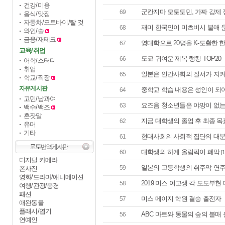
건강/미용
군칸지마 모토도민, 가짜 강제 징
69
음식/맛집
자동차/오토바이/탈 것
재미 한국인이 미츠비시 불매 
68
와인/술
금융/재테크
영대학으로 20명을 K-도촬한 
67
교육/취업
도쿄 귀여운 제복 랭킹 TOP20
66
어학/스터디
취업
일본은 인간사회의 질서가 지켜
65
학교/직장
자유게시판
중학교 학습 내용은 성인이 되어 
64
고민/남과여
요즈음 청소년들은 야망이 없는
63
백수/백조
혼잣말
지금 대학생의 졸업 후 최종 목
62
유머
기타
현대사회의 사회적 집단의 대
61
대학생의 하계 올림픽이 폐막
60
[1
디지털 카메라
일본의 고등학생의 취주악 연주
59
폰사진
영화/드라마/애니메이션
2019 미스 여고생 각 도도부현
58
여행/관광/풍경
패션
미스 메이지 학원 결승 출전자
57
애완동물
플래시/엽기
ABC 마트와 동물의 숲의 불매 
56
연예인