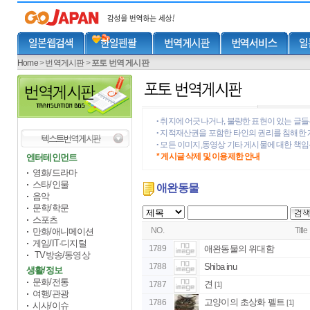
Home
>
번역게시판
>
포토 번역 게시판
취지에 어긋나거나, 불량한 표현이 있는 글들
•
지적재산권을 포함한 타인의 권리를 침해한 
•
모든 이미지,동영상 기타 게시물에 대한 책
•
* 게시글 삭제 및 이용제한 안내
엔터테인먼트
영화/드라마
스타/인물
애완동물
음악
문학/학문
스포츠
NO.
Title
만화/애니메이션
게임/IT·디지털
1789
애완동물의 위대함
TV방송/동영상
1788
Shiba inu
생활/정보
문화/전통
견
1787
[1]
여행/관광
고양이의 초상화 펠트
1786
[1]
시사/이슈