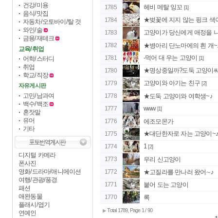
건강/미용
헤비 메탈 잉꼬
1785
[1]
음식/맛집
★벚꽃에 지지 않는 핑크 색이
1784
자동차/오토바이/탈 것
와인/술
고양이가 당신에게 애정을 나
1783
금융/재테크
1782
★병아리 단노마에의 흰 개
교육/취업
-먹어 대 우는 고양이
1781
어학/스터디
[1]
취업
★명상중일까?도둑 고양이
1780
학교/직장
고양이와 아기는 친구
1779
[2]
자유게시판
고민/남과여
1778
★도둑 고양이와 여학생~♪
백수/백조
www
1777
[1]
혼잣말
유머
1776
에조모몬가
기타
★대단한자로 자는 고양이~
1775
1
1774
[2]
디지털 카메라
1773
우리 신고양이
폰사진
영화/드라마/애니메이션
1772
★고질라를 만나러 왔어∼♪
여행/관광/풍경
1771
붙어 도는 고양이
패션
애완동물
1770
록
플래시/엽기
Total 1789, Page 1 / 90
▶
연예인