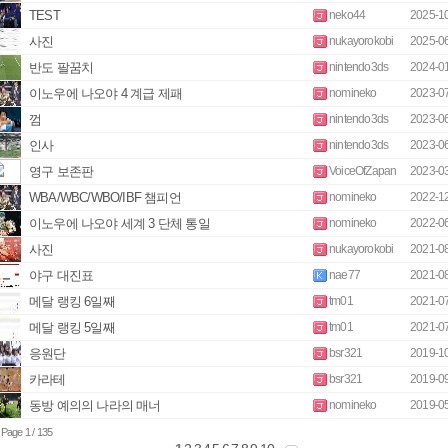
TEST
neko44
2025-1
사진
nukayorokobi
2025-0
반도 팔꿈치
nintendo3ds
2024-0
이노우에 나오야 4 계급 제패
nomineko
2023-0
껌
nintendo3ds
2023-0
인사
nintendo3ds
2023-0
영구 보존판
VoiceOfZapan
2023-0
WBA/WBC/WBO/IBF 챔피언
nomineko
2022-1
이노우에 나오야 세계 3 단체 통일
nomineko
2022-0
사진
nukayorokobi
2021-0
야구 대진표
nae77
2021-0
메달 랭킹 6일째
tm01
2021-0
메달 랭킹 5일째
tm01
2021-0
응원단
bsr321
2019-1
카라테
bsr321
2019-0
동방 예의의 나라의 매너
nomineko
2019-0
 Page 1 / 135