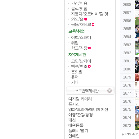
건강/미용
2688
음식/맛집
2687
자동차/오토바이/탈 것
와인/술
2686
금융/재테크
2685
교육/취업
2684
어학/스터디
취업
2683
학교/직장
2682
자유게시판
고민/남과여
2681
백수/백조
2680
혼잣말
유머
2679
기타
2678
2677
디지털 카메라
2676
폰사진
영화/드라마/애니메이션
2675
여행/관광/풍경
2674
패션
애완동물
2673
플래시/엽기
Total 2692,
▶
연예인