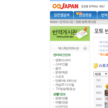
Home
>
번역게시판
>
포토 번역 게시판
취지에 
•
지적재산
•
모든 이
•
* 게시
엔터테인먼트
영화/드라마
스타/인물
스포
음악
문학/학문
스포츠
NO.
만화/애니메이션
게임/IT·디지털
2692
TV방송/동영상
2691
생활/정보
문화/전통
2690
여행/관광
2689
시사/이슈