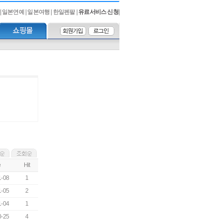
|
일본연예
|
일본여행
|
한일펜팔
|
유료서비스 신청
|
e
Hit
1-08
1
1-05
2
1-04
1
0-25
4