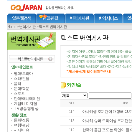
Home
>
번역게시판
>
텍스트 번역 게시판
취지에 어긋나거나, 불량한 표현이 있는 글들
•
지적재산권을 포함한 타인의 권리를 침해한 
•
모든 이미지,동영상 기타 게시물에 대한 책
•
검색시 제외 닉네임은 최대 4개까지 가능하며
엔터테인먼트
•
* 게시글 삭제 및 이용제한 안내
영화/드라마
스타/인물
음악
와인/술
문학/학문
스포츠
만화/애니메이션
NO.
Title
게임/IT·디지털
TV방송/동영상
아사히생 조끼캔에 대항해 CU가 
114
생활/정보
문화/전통
아사히 슈퍼 드라이생 조끼캔
113
여행/관광
한국이 훔친 포도는 와인이 될 
시사/이슈
112