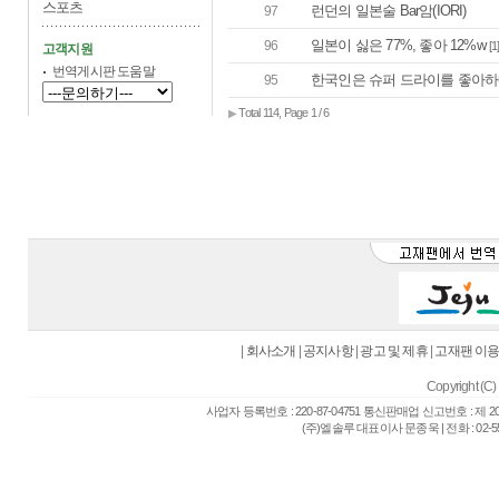
스포츠
런던의 일본술 Bar암(IORI)
97
일본이 싫은 77%, 좋아 12%w
96
[1
고객지원
번역게시판 도움말
한국인은 슈퍼 드라이를 좋아
95
Total 114, Page 1 / 6
▶
|
회사소개
|
공지사항
|
광고 및 제휴
|
고재팬 이
Copyright (C) 
사업자 등록번호 : 220-87-04751 통신판매업 신고번호 : 제 
(주)엘솔루 대표이사 문종욱 | 전화 : 02-557-6