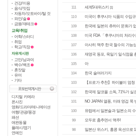
건강/미용
세계5대위스키
111
[1]
음식/맛집
자동차/오토바이/탈 것
미국이 후쿠시마 식품의 수입규
110
와인/술
금융/재테크
한국에 일본의 츄하이 문화가 
109
교육/취업
미국 FDA 「후쿠시마의 처리수
108
어학/스터디
취업
아사히 맥주 한국 철수의 가능성,
107
학교/직장
자유게시판
재영국 동포, 욱일기 일식점을 총
106
고민/남과여
아
105
백수/백조
혼잣말
한국 술여러가지
104
유머
기타
【프로가 추천】하이볼이 엄청 말!
103
한국제 알코올 소독, 71%가 실
102
디지털 카메라
NO JAPAN 열풍, 미래 영겁 쭉
101
폰사진
영화/드라마/애니메이션
유럽에서 일본술과 일본소의 수
100
여행/관광/풍경
패션
모두로 춤추면서 맥주!
99
애완동물
플래시/엽기
일본산 위스키, 홍콩 옥션으로 
98
연예인