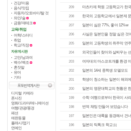
건강/미용
마츠카제 학원 고등학교가 한국에
209
음식/맛집
자동차/오토바이/탈 것
한국의 고등학교에서 일본제 문
208
와인/술
금융/재테크
일본이 싫은 77%, 좋아 12%w
207
교육/취업
사실은 일본인을 정말 싫은 것이
206
어학/스터디
취업
일본의 고등학생의 취주악 연주
205
학교/직장
자유게시판
외국인들이 찾아와 살찌우는 
204
고민/남과여
여자대의 마스코트개를 환경 
203
백수/백조
혼잣말
일본의 14세 중학생 모델모도
202
유머
기타
학생이 청소하는 일본이 해외에
201
일본의 명문대학교의 현황은 한국
200
디지털 카메라
수학 여행으로부터 한국이 사라
199
폰사진
영화/드라마/애니메이션
번역 채팅 만들어 보았습니다
198
여행/관광/풍경
패션
일본인은 대륙을 동경해서 건너 
197
애완동물
플래시/엽기
일본의 틱톡크 학교
196
[1]
연예인