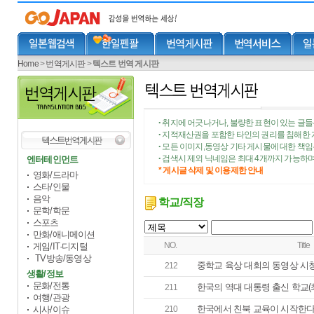
Home
>
번역게시판
>
텍스트 번역 게시판
취지에 어긋나거나, 불량한 표현이 있는 글들
•
지적재산권을 포함한 타인의 권리를 침해한 
•
모든 이미지,동영상 기타 게시물에 대한 책
•
검색시 제외 닉네임은 최대 4개까지 가능하며
엔터테인먼트
•
* 게시글 삭제 및 이용제한 안내
영화/드라마
스타/인물
음악
학교/직장
문학/학문
스포츠
만화/애니메이션
NO.
Title
게임/IT·디지털
TV방송/동영상
중학교 육상 대회의 동영상 시청
212
생활/정보
문화/전통
한국의 역대 대통령 출신 학교(
211
여행/관광
한국에서 친북 교육이 시작한
시사/이슈
210