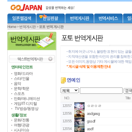
Home
>
번역게시판
>
포토 번역 게시판
취지에 어긋나거나, 불량한 표현이 있는 글들
•
지적재산권을 포함한 타인의 권리를 침해한 
•
모든 이미지,동영상 기타 게시물에 대한 책
•
* 게시글 삭제 및 이용제한 안내
엔터테인먼트
영화/드라마
스타/인물
연예인
음악
문학/학문
스포츠
NO.
Title
만화/애니메이션
게임/IT·디지털
12057
ㅇㄹㅇㄹ
TV방송/동영상
12056
asdgasg
생활/정보
문화/전통
12055
gssdf
여행/관광
12054
asdf
시사/이슈