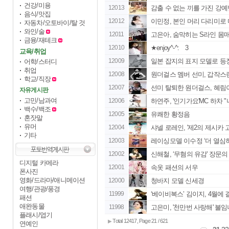
건강/미용
12013
감출 수 없는 끼를 가진 강
음식/맛집
12012
이민정, 본인 머리 다리미로
자동차/오토바이/탈 것
와인/술
12011
고은아, 숨막히는 S라인 몸
금융/재테크
12010
★enjoy^-^: 3
교육/취업
12009
일본 잡지의 표지 모델로 등
어학/스터디
취업
12008
원더걸스 멤버 선미, 갑작스런 
학교/직장
12007
선미 탈퇴한 원더걸스, 혜림이
자유게시판
고민/남과여
12006
하연주, '인기가요'MC 하차 "
백수/백조
12005
유쾌한 황정음
혼잣말
유머
12004
샤넬 로레인, '제2의 제시카 
기타
12003
레이싱모델 이수정 ‘더 열심히
12002
신해철, ‘무혐의 유감' 장문의 글
디지털 카메라
12001
속옷 패션의 서우
폰사진
영화/드라마/애니메이션
12000
청바지 모델 신세경
여행/관광/풍경
11999
‘베이비복스’ 김이지, 4월에 
패션
애완동물
11998
고은미, '천만번 사랑해' 불임녀
플래시/엽기
Total 12417, Page 21 / 621
▶
연예인