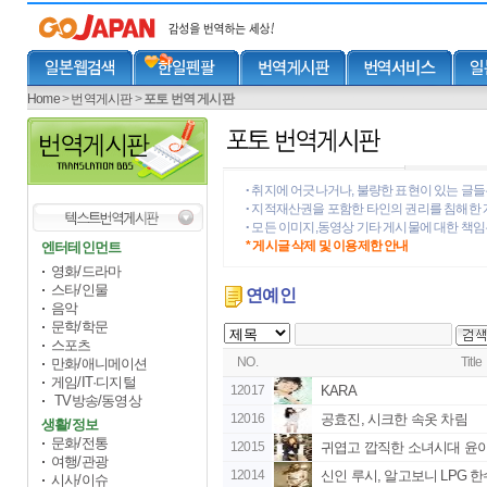
Home
>
번역게시판
>
포토 번역 게시판
취지에 어긋나거나, 불량한 표현이 있는 글들
•
지적재산권을 포함한 타인의 권리를 침해한 
•
모든 이미지,동영상 기타 게시물에 대한 책
•
* 게시글 삭제 및 이용제한 안내
엔터테인먼트
영화/드라마
스타/인물
연예인
음악
문학/학문
스포츠
NO.
Title
만화/애니메이션
게임/IT·디지털
12017
KARA
TV방송/동영상
12016
공효진, 시크한 속옷 차림
생활/정보
문화/전통
12015
귀엽고 깝직한 소녀시대 윤
여행/관광
12014
신인 루시, 알고보니 LPG 한수
시사/이슈