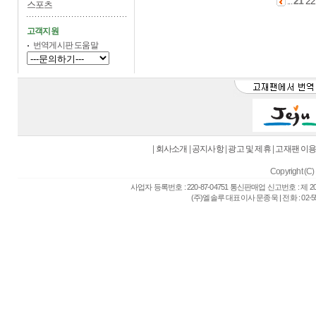
21
22
...
스포츠
고객지원
번역게시판 도움말
|
회사소개
|
공지사항
|
광고 및 제휴
|
고재팬 이
Copyright (C) 
사업자 등록번호 : 220-87-04751 통신판매업 신고번호 : 제 
(주)엘솔루 대표이사 문종욱 | 전화 : 02-557-6