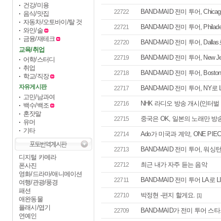
건강/미용
BAND-MAID 전미 투어, Chicag
22722
음식/맛집
자동차/오토바이/탈 것
BAND-MAID 전미 투어, Philade
22721
와인/술
금융/재테크
BAND-MAID 전미 투어, Dall
22720
교육/취업
BAND-MAID 전미 투어, New Je
22719
어학/스터디
취업
BAND-MAID 전미 투어, Boston
22718
학교/직장
자유게시판
BAND-MAID 전미 투어, NY로 L
22717
고민/남과여
NHK 라디오 방송 개시(인터벌
22716
백수/백조
혼잣말
중국은 OK, 일본의 노래만 방
22715
유머
기타
Ado가 미국과 계약, ONE PI
22714
BAND-MAID 전미 투어, 워싱턴
22713
디지털 카메라
최근 내가 자주 듣는 음악
22712
폰사진
영화/드라마/애니메이션
BAND-MAID 전미 투어 LA로 L
22711
여행/관광/풍경
패션
박정현 -편지 할게요.
22710
[1]
애완동물
플래시/엽기
BAND-MAID가 전미 투어 스
22709
연예인