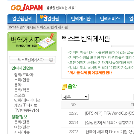
Home
>
번역게시판
>
텍스트 번역 게시판
취지에 어긋나거나, 불량한 표현이 있는 글들
•
지적재산권을 포함한 타인의 권리를 침해한 
•
모든 이미지,동영상 기타 게시물에 대한 책
•
검색시 제외 닉네임은 최대 4개까지 가능하며
엔터테인먼트
•
* 게시글 삭제 및 이용제한 안내
영화/드라마
스타/인물
음악
음악
문학/학문
스포츠
만화/애니메이션
NO.
Tit
게임/IT·디지털
TV방송/동영상
[BTS 정국] FIFA World Cup (OS
22725
생활/정보
문화/전통
[삼성전자] 세계최대 음향기기 업
22724
여행/관광
한국에 세계적 Drums 기업 
시사/이슈
22723