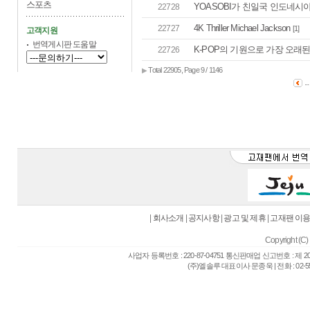
스포츠
YOASOBI가 친일국 인도네시아
22728
4K Thriller Michael Jackson
22727
[1]
고객지원
번역게시판 도움말
K-POP의 기원으로 가장 오래
22726
Total 22905, Page 9 / 1146
▶
..
|
회사소개
|
공지사항
|
광고 및 제휴
|
고재팬 이
Copyright (C) 
사업자 등록번호 : 220-87-04751 통신판매업 신고번호 : 제 
(주)엘솔루 대표이사 문종욱 | 전화 : 02-557-6