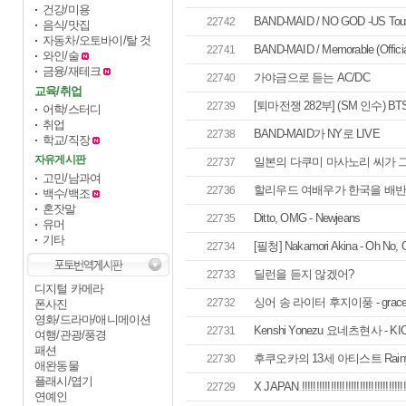
건강/미용
BAND-MAID / NO GOD -US Tour
22742
음식/맛집
자동차/오토바이/탈 것
BAND-MAID / Memorable (Officia
22741
와인/술
금융/재테크
가야금으로 듣는 AC/DC
22740
교육/취업
[퇴마전쟁 282부] (SM 인수) BTS 
22739
어학/스터디
취업
BAND-MAID가 NY로 LIVE
22738
학교/직장
자유게시판
일본의 다쿠미 마사노리 씨가 
22737
고민/남과여
할리우드 여배우가 한국을 배반해
22736
백수/백조
혼잣말
Ditto, OMG - Newjeans
22735
유머
기타
[필청] Nakamori Akina - Oh No, 
22734
딜런을 듣지 않겠어?
22733
디지털 카메라
싱어 송 라이터 후지이풍 - grace(Offi
22732
폰사진
영화/드라마/애니메이션
Kenshi Yonezu 요네츠현사 - KICK 
22731
여행/관광/풍경
패션
후쿠오카의 13세 아티스트 Rainy
22730
애완동물
플래시/엽기
X JAPAN !!!!!!!!!!!!!!!!!!!!!!!!!!!!!!!!!!!!
22729
연예인