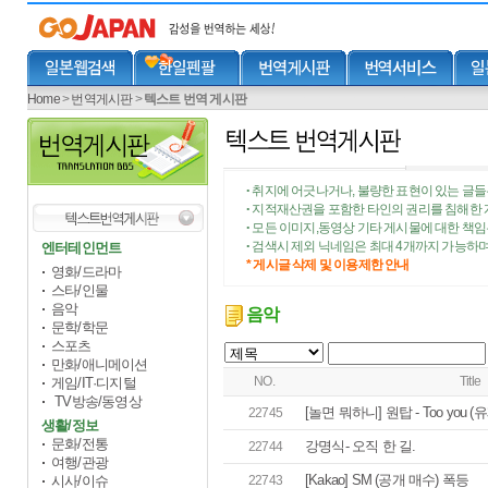
Home
>
번역게시판
>
텍스트 번역 게시판
취지에 어긋나거나, 불량한 표현이 있는 글들
•
지적재산권을 포함한 타인의 권리를 침해한 
•
모든 이미지,동영상 기타 게시물에 대한 책
•
검색시 제외 닉네임은 최대 4개까지 가능하며
엔터테인먼트
•
* 게시글 삭제 및 이용제한 안내
영화/드라마
스타/인물
음악
음악
문학/학문
스포츠
만화/애니메이션
NO.
Title
게임/IT·디지털
TV방송/동영상
[놀면 뭐하니] 원탑 - Too you (유
22745
생활/정보
문화/전통
강명식- 오직 한 길.
22744
여행/관광
[Kakao] SM (공개 매수) 폭등
시사/이슈
22743