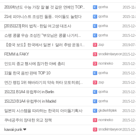
2016학년도 수능 가장 잘 볼 것 같은 연예인 TOP...
qorrha
2015-11-
21세 피아니스트 조성진 돌풍.. 아이돌도 눌렀다
qorrha
2015-11-
[20151123] R의 법칙 - 한일 여고생 대조사
qorrha
2015-12-
쇼팽 콩쿨 우승 조성진 "부모님은 콩쿨 나가지...
qorrha
2015-12-
【중국 보도】한국에서 일본Ｉ 달러 추방 운동 I...
zap
2019-07-
FEMM & FAKY
snsdkimtaeyeon
2015-12-
인도의 종교 행사에 참가한 아베 총리
nomineko
2015-12-
11월 한국 음반 판매 TOP 10
qorrha
2015-12-
연간 랭킹 1위 해바라기의 약속 하타 모토히로(...
zap
2015-12-
151211 B1A4 유럽투어 in Berlin
qorrha
2015-12-
151213 B1A4 유럽투어 in Madrid
qorrha
2015-12-
일본의 시스템을 따라하는 한국의 아이돌기획사
gkdkehfrptek
2015-12-
쿠네공주의 장대한 외교 정책
nomineko
2015-12-
kawaii punk ❤
snsdkimtaeyeon
2015-12-