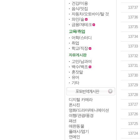
건강/미용
13737
음식/맛집
자동차/오토바이/탈 것
13736
와인/술
금융/재테크
13735
교육/취업
13734
어학/스터디
취업
13733
학교/직장
자유게시판
13732
고민/남과여
13731
백수/백조
혼잣말
13730
유머
기타
13729
13728
디지털 카메라
13727
폰사진
영화/드라마/애니메이션
13726
여행/관광/풍경
패션
13725
애완동물
플래시/엽기
13724
연예인