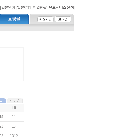
|
일본연예
|
일본여행
|
한일펜팔
|
유료서비스 신청
|
Hit
15
14
21
16
22
1342