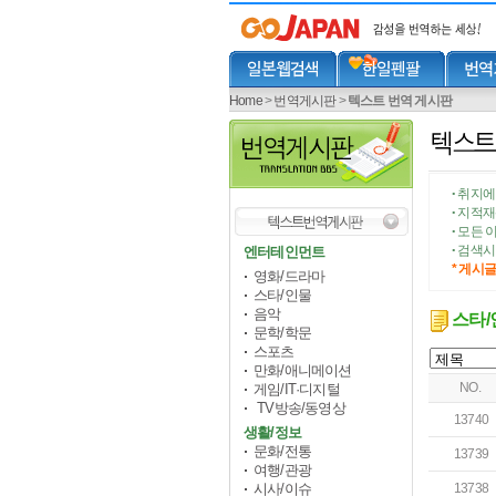
Home
>
번역게시판
>
텍스트 번역 게시판
취지에 
•
지적재산
•
모든 이
•
검색시 
엔터테인먼트
•
* 게시
영화/드라마
스타/인물
음악
스타/
문학/학문
스포츠
만화/애니메이션
NO.
게임/IT·디지털
TV방송/동영상
13740
생활/정보
문화/전통
13739
여행/관광
시사/이슈
13738