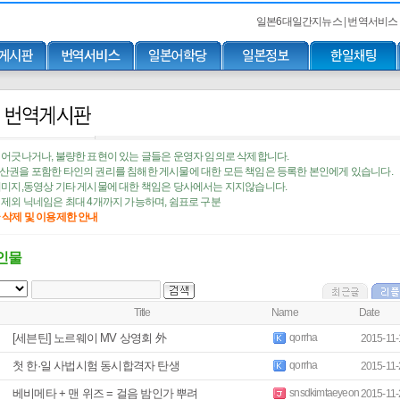
일본6대일간지뉴스
|
번역서비스
어긋나거나, 불량한 표현이 있는 글들은 운영자 임의로 삭제합니다.
권을 포함한 타인의 권리를 침해한 게시물에 대한 모든 책임은 등록한 본인에게 있습니다.
미지,동영상 기타 게시물에 대한 책임은 당사에서는 지지않습니다.
제외 닉네임은 최대 4개까지 가능하며, 쉼표로 구분
글 삭제 및 이용제한 안내
인물
Title
Name
Date
[세븐틴] 노르웨이 MV 상영회 外
qorrha
2015-11-
첫 한·일 사법시험 동시합격자 탄생
qorrha
2015-11-
베비메타 + 맨 위즈 = 걸음 밤인가 뿌려
snsdkimtaeyeon
2015-11-