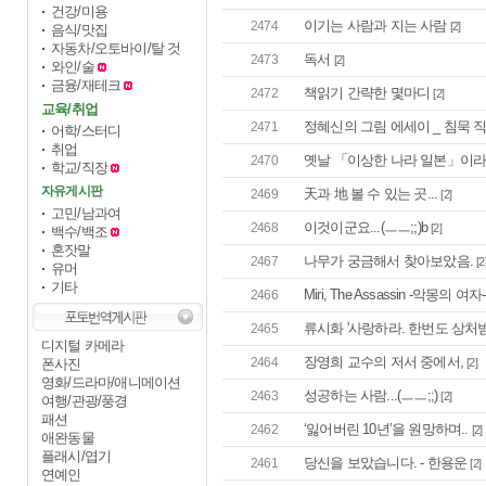
건강/미용
이기는 사람과 지는 사람
2474
[2]
음식/맛집
자동차/오토바이/탈 것
독서
2473
[2]
와인/술
금융/재테크
책읽기 간략한 몇마디
2472
[2]
교육/취업
정혜신의 그림 에세이 _ 침묵 
2471
어학/스터디
취업
옛날 「이상한 나라 일본」이라고 
2470
학교/직장
자유게시판
天과 地 볼 수 있는 곳...
2469
[2]
고민/남과여
이것이군요...(ㅡㅡ;;)b
2468
[2]
백수/백조
혼잣말
나무가 궁금해서 찾아보았음.
2467
[2
유머
기타
Miri, The Assassin -악몽의 여자- 
2466
류시화 '사랑하라. 한번도 상처받
2465
디지털 카메라
장영희 교수의 저서 중에서,
2464
폰사진
[2]
영화/드라마/애니메이션
성공하는 사람...(ㅡㅡ;;)
2463
[2]
여행/관광/풍경
패션
‘잃어버린 10년’을 원망하며..
2462
[2]
애완동물
플래시/엽기
당신을 보았습니다. - 한용운
2461
[2]
연예인