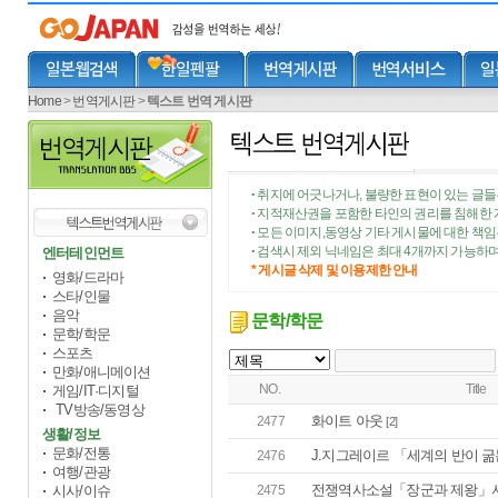
Home
>
번역게시판
>
텍스트 번역 게시판
취지에 어긋나거나, 불량한 표현이 있는 글들
•
지적재산권을 포함한 타인의 권리를 침해한 
•
모든 이미지,동영상 기타 게시물에 대한 책
•
검색시 제외 닉네임은 최대 4개까지 가능하며
엔터테인먼트
•
* 게시글 삭제 및 이용제한 안내
영화/드라마
스타/인물
음악
문학/학문
문학/학문
스포츠
만화/애니메이션
NO.
Title
게임/IT·디지털
TV방송/동영상
화이트 아웃
2477
[2]
생활/정보
문화/전통
J.지그레이르 「세계의 반이 굶
2476
여행/관광
전쟁역사소설「장군과 제왕」서
시사/이슈
2475