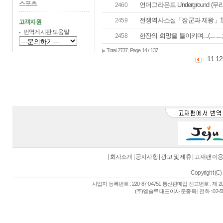
스포츠
언더그라운드 Underground (무
2460
전쟁역사소설「장군과 제왕」10.
2459
고객지원
번역게시판 도움말
한잔의 희망을 들이키며...(ㅡㅡ;;
2458
Total 2737, Page 14 / 137
▶
11
12
...
|
회사소개
|
공지사항
|
광고 및 제휴
|
고재팬 이
Copyright (C) 
사업자 등록번호 : 220-87-04751 통신판매업 신고번호 : 제 
(주)엘솔루 대표이사 문종욱 | 전화 : 02-557-6