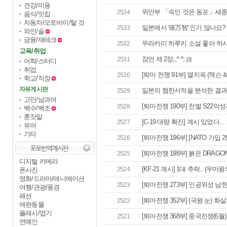
건강/미용
위안부 「속인 것은 동포」세종
2534
음식/맛집
자동차/오토바이/탈 것
일본에서 '俵万智' 인기 많나요?
2533
와인/술
금융/재테크
무라카미 하루키 소설 좋아 하
2532
교육/취업
잠언 제 2장,,^ ^;
2531
[3]
어학/스터디
취업
[퇴마 전쟁 91부] 열지옥 (잭슨 &
2530
학교/직장
자유게시판
일본의 혐한서적을 분석한 결
2529
고민/남과여
[퇴마전쟁 190부] 천벌 S22악성
2528
백수/백조
혼잣말
[C-19 대량 확진] 계시 있었다... 
2527
유머
기타
[퇴마전쟁 196부] [NATO 가입 2
2526
[퇴마전쟁 198부] 붉은 DRAGON
2525
디지털 카메라
[KF-21 계시] 1대 추락.. (우마왕의
2524
폰사진
영화/드라마/애니메이션
[퇴마전쟁 273부] 인공위성 남한 
2523
여행/관광/풍경
패션
[퇴마전쟁 352부] (국왕 눈) 화
2522
애완동물
플래시/엽기
[퇴마전쟁 368부] 중국전쟁(6월)
2521
연예인