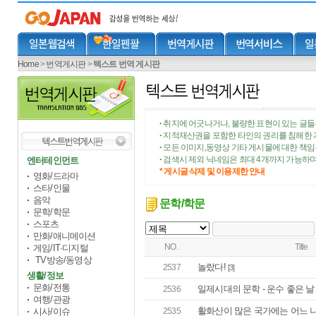
Home
>
번역게시판
>
텍스트 번역 게시판
취지에 어긋나거나, 불량한 표현이 있는 글들
•
지적재산권을 포함한 타인의 권리를 침해한 
•
모든 이미지,동영상 기타 게시물에 대한 책
•
검색시 제외 닉네임은 최대 4개까지 가능하며
엔터테인먼트
•
* 게시글 삭제 및 이용제한 안내
영화/드라마
스타/인물
음악
문학/학문
문학/학문
스포츠
만화/애니메이션
NO.
Title
게임/IT·디지털
TV방송/동영상
놀랐다!
2537
[3]
생활/정보
문화/전통
일제시대의 문학 - 운수 좋은 날
2536
여행/관광
활화산이 많은 국가에는 어느 
시사/이슈
2535