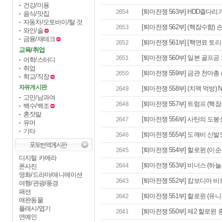
건강/미용
[퇴마전쟁 563부] HDD줄다리기
2654
음식/맛집
자동차/오토바이/탈 것
[퇴마전쟁 562부] (핵잠수함) 손
2653
와인/술
금융/재테크
[퇴마전쟁 561부] [핵연료 토리늄
2652
교육/취업
[퇴마전쟁 560부] 일본 골프공 계
2651
어학/스터디
취업
[퇴마전쟁 559부] 금관 천마총 (유
2650
학교/직장
자유게시판
[퇴마전쟁 558부] (치맥 먹방) NV
2649
고민/남과여
[퇴마전쟁 557부] 트럼프 (핵잠
2648
백수/백조
혼잣말
[퇴마전쟁 556부] 사탄의 도봉산
2647
유머
기타
[퇴마전쟁 555부] 도깨비 신발도둑
2646
[퇴마전쟁 554부] 할로윈 (이순신
2645
디지털 카메라
[퇴마전쟁 553부] 비너스 (하늘의
2644
폰사진
영화/드라마/애니메이션
[퇴마전쟁 552부] 캄보디아 비트
2643
여행/관광/풍경
패션
[퇴마전쟁 551부] 할로윈 (유니콘 
2642
애완동물
플래시/엽기
[퇴마전쟁 550부] 제2 할로윈 종
2641
연예인