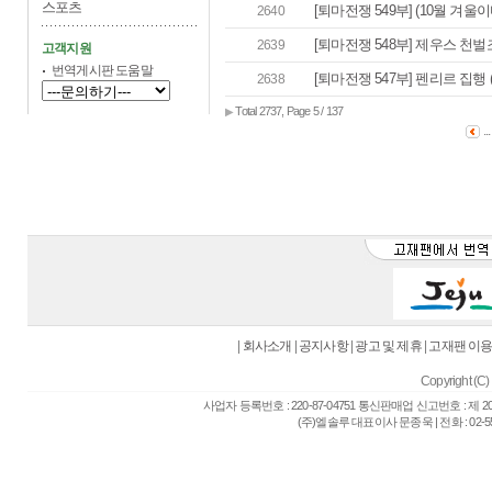
스포츠
[퇴마전쟁 549부] (10월 겨울이다
2640
[퇴마전쟁 548부] 제우스 천벌조
2639
고객지원
번역게시판 도움말
[퇴마전쟁 547부] 펜리르 집행 
2638
Total 2737, Page 5 / 137
▶
..
|
회사소개
|
공지사항
|
광고 및 제휴
|
고재팬 이
Copyright (C) 
사업자 등록번호 : 220-87-04751 통신판매업 신고번호 : 제 
(주)엘솔루 대표이사 문종욱 | 전화 : 02-557-6