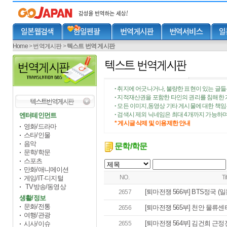
Home
>
번역게시판
>
텍스트 번역 게시판
취지에 어긋나거나, 불량한 표현이 있는 글들
•
지적재산권을 포함한 타인의 권리를 침해한 
•
모든 이미지,동영상 기타 게시물에 대한 책
•
검색시 제외 닉네임은 최대 4개까지 가능하며
엔터테인먼트
•
* 게시글 삭제 및 이용제한 안내
영화/드라마
스타/인물
음악
문학/학문
문학/학문
스포츠
만화/애니메이션
NO.
Ti
게임/IT·디지털
TV방송/동영상
[퇴마전쟁 566부] BTS정국 (일
2657
생활/정보
문화/전통
[퇴마전쟁 565부] 천안 물류센터
2656
여행/관광
[퇴마전쟁 564부] 김건희 근정전
시사/이슈
2655