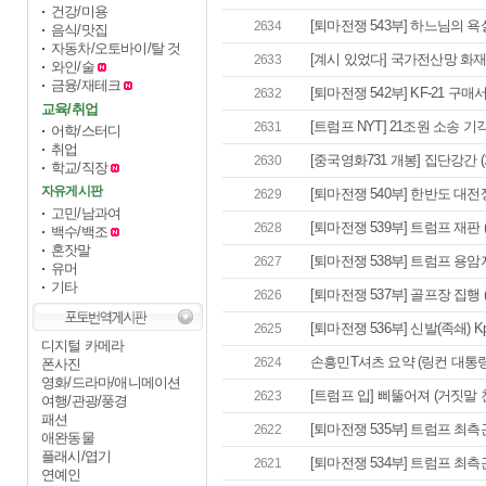
건강/미용
[퇴마전쟁 543부] 하느님의 욕설 
2634
음식/맛집
자동차/오토바이/탈 것
[계시 있었다] 국가전산망 화재
2633
와인/술
금융/재테크
[퇴마전쟁 542부] KF-21 구매
2632
교육/취업
[트럼프 NYT] 21조원 소송 기각 
2631
어학/스터디
취업
[중국영화731 개봉] 집단강간 (계
2630
학교/직장
자유게시판
[퇴마전쟁 540부] 한반도 대전쟁 
2629
고민/남과여
[퇴마전쟁 539부] 트럼프 재판 (바
2628
백수/백조
혼잣말
[퇴마전쟁 538부] 트럼프 용암지옥 
2627
유머
기타
[퇴마전쟁 537부] 골프장 집행 
2626
[퇴마전쟁 536부] 신발(족쇄) K
2625
디지털 카메라
손흥민T셔츠 요약 (링컨 대통령
2624
폰사진
영화/드라마/애니메이션
[트럼프 입] 삐뚤어져 (거짓말 천
2623
여행/관광/풍경
패션
[퇴마전쟁 535부] 트럼프 최측
2622
애완동물
플래시/엽기
[퇴마전쟁 534부] 트럼프 최측근
2621
연예인