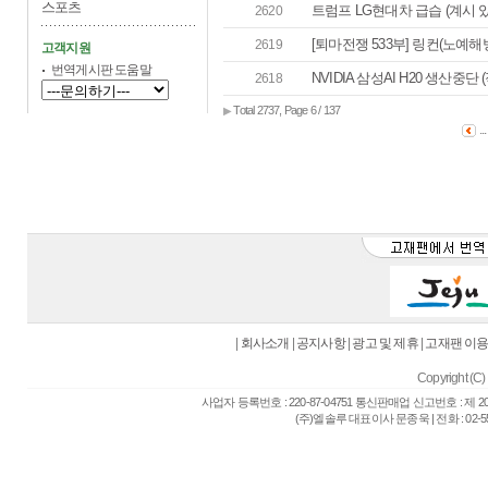
스포츠
트럼프 LG현대차 급습 (계시 있
2620
[퇴마전쟁 533부] 링컨(노예해방)
2619
고객지원
번역게시판 도움말
NVIDIA 삼성AI H20 생산중단 (
2618
Total 2737, Page 6 / 137
▶
..
|
회사소개
|
공지사항
|
광고 및 제휴
|
고재팬 이
Copyright (C) 
사업자 등록번호 : 220-87-04751 통신판매업 신고번호 : 제 
(주)엘솔루 대표이사 문종욱 | 전화 : 02-557-6