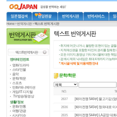
Home
>
번역게시판
>
텍스트 번역 게시판
취지에 어긋나거나, 불량한 표현이 있는 글들
•
지적재산권을 포함한 타인의 권리를 침해한 
•
모든 이미지,동영상 기타 게시물에 대한 책
•
검색시 제외 닉네임은 최대 4개까지 가능하며
엔터테인먼트
•
* 게시글 삭제 및 이용제한 안내
영화/드라마
스타/인물
음악
문학/학문
문학/학문
스포츠
만화/애니메이션
NO.
Ti
게임/IT·디지털
TV방송/동영상
[퇴마전쟁 546부] 물고기값 (엄마
2637
생활/정보
문화/전통
[퇴마전쟁 545부] 청와대로 이사
2636
여행/관광
[퇴마전쟁 544부] LA공장 대화
시사/이슈
2635